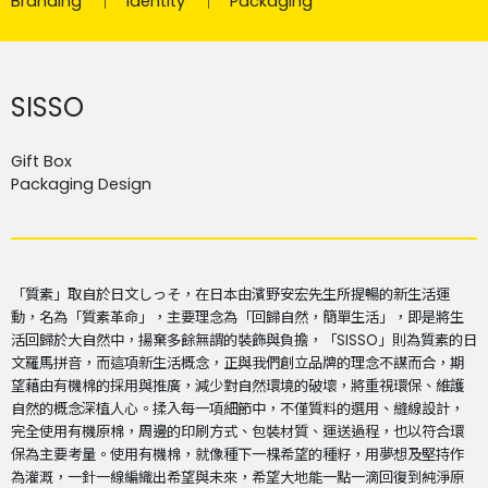
Branding
Identity
Packaging
SISSO
Gift Box
Packaging Design
「質素」取自於日文しっそ，在日本由濱野安宏先生所提暢的新生活運
動，名為「質素革命」，主要理念為「回歸自然，簡單生活」，即是將生
活回歸於大自然中，揚棄多餘無謂的裝飾與負擔，「
SISSO
」則為質素的日
文羅馬拼音，而這項新生活概念，正與我們創立品牌的理念不謀而合，期
望藉由有機棉的採用與推廣，減少對自然環境的破壞，將重視環保、維護
自然的概念深植人心。揉入每一項細節中，不僅質料的選用、縫線設計，
完全使用有機原棉，周邊的印刷方式、包裝材質、運送過程，也以符合環
保為主要考量。使用有機棉，就像種下一棵希望的種籽，用夢想及堅持作
為灌溉，一針一線編織出希望與未來，希望大地能一點一滴回復到純淨原