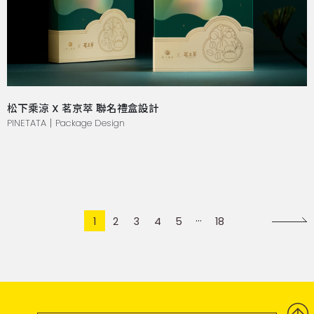
松下乘涼 X 茗京萃 聯名禮盒設計
PINETATA｜Package Design
1
2
3
4
5
18