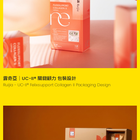
露奇亞｜UC-II® 關鍵顧力 包裝設計
Ruijia - UC-II® Felixsupport Collagen II Packaging Design