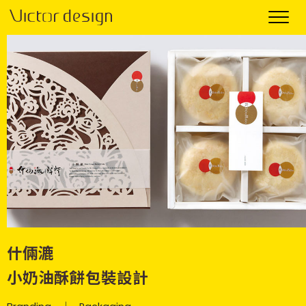
什倆漉
小奶油酥餅包裝設計