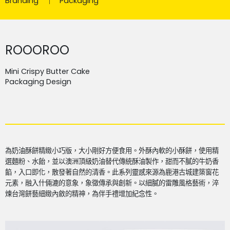
Branding
Packaging
ROOOROO
Mini Crispy Butter Cake
Packaging Design
為奶油酥餅精緻小巧版，大小剛好方便食用。外酥內軟的小酥餅，使用精
選麵粉、水飴，並以澳洲頂級奶油替代傳統酥油製作，甜而不膩的牛奶香
餡，入口即化，散發著自然的清香。此系列靈感來源為鹿港古城建築窗花
元素，融入什倆漉的意象，象徵傳承與創新。以細膩的雷雕風格藝術，淬
煉台灣餅藝細緻內斂的精神，為伴手禮增加紀念性。