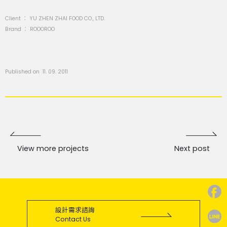
Client ：
YU ZHEN ZHAI FOOD CO., LTD.
Brand ：
ROOOROO
Published on 11. 09. 2011
View more projects
Next post
設計需求諮詢
Contact Us