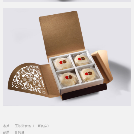
客戶 ： 玉珍齋食品（二哥的店）
品牌 ： 什倆漉