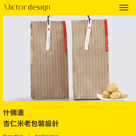
什倆漉
杏仁米老包裝設計