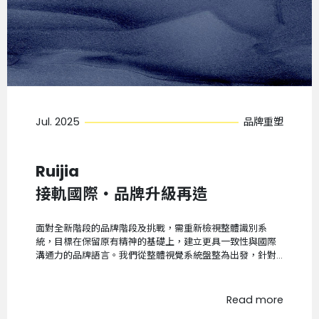
Jul. 2025
品牌重塑
Ruijia
接軌國際・品牌升級再造
面對全新階段的品牌階段及挑戰，需重新檢視整體識別系
統，目標在保留原有精神的基礎上，建立更具一致性與國際
溝通力的品牌語言。我們從整體視覺系統盤整為出發，針對
品牌識別色、標準字及輔助符碼進行優化調整。
Read more