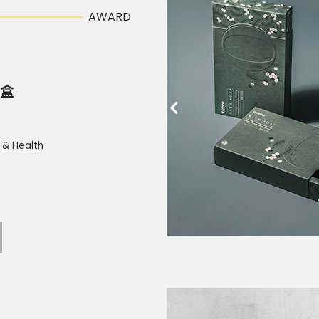
AWARD
禮盒
 & Health