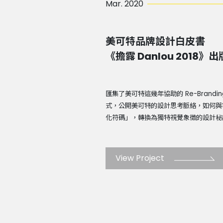
Mar. 2020
美可特品牌設計白皮書
《擔露 Danlou 2018》出
匯集了美可特這幾年協助的 Re-Brand
式，公開美可特的設計思考脈絡，如何與
化符碼」，轉換為獨特視覺象徵的設計秘訣 ..
View Project