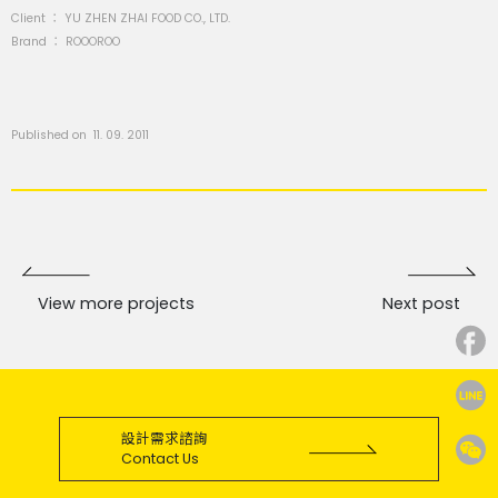
Client ：
YU ZHEN ZHAI FOOD CO., LTD.
Brand ：
ROOOROO
Published on 11. 09. 2011
View more projects
Next post
設計需求諮詢
Contact Us