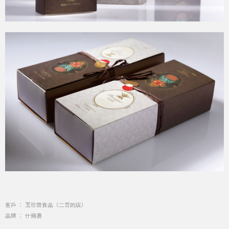
客戶 ： 玉珍齋食品（二哥的店）
品牌 ： 什倆漉