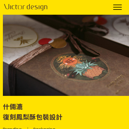
什倆漉
復刻鳳梨酥包裝設計