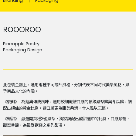
Branding
Packaging
ROOOROO
Pineapple Pastry
Packaging Design
此包裝企劃上，選用兩種不同設計風格，分別代表不同時代美學風格，賦
予商品文化的內涵。
《復刻》
為經典傳統風味，選用較細纖維口感的頂級鳳梨餡與冬瓜餡，調
配出絕佳的黃金比例，讓口感更為甜美柔滑，令人難以忘懷。
《微甜》
嚴選開英種
3
號鳳梨，獨家調配出酸甜適中的比例，口感順暢、
甜蜜香馥，為最受歡迎之系列品項。