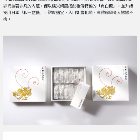
卻尚透著非凡的內蘊，僅以糯米研磨搭配祖傳特製的「貢白糖」，並升級
使用日本「和三盆糖」，甜度適宜，入口如雪化開，高雅餘韻令人戀戀不
捨。