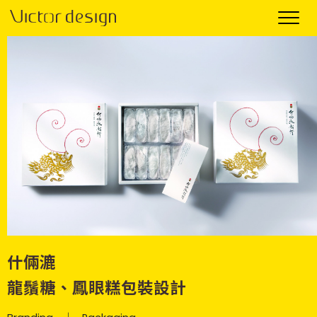
什倆漉
龍鬚糖、鳳眼糕包裝設計