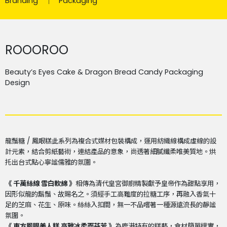
Branding
Packaging
ROOOROO
Beauty’s Eyes Cake & Dragon Bread Candy Packaging
Design
龍鬚糖 / 鳳眼糕此系列為複合式媒材包裝構成，運用紡織線構成虛線的設
計元素，結合剪紙藝術，連結產品的意象，尚透著細膩纖柔唯美質地。烘
托出台式點心寧謐儒雅的氛圍。
《 千萬絲線 雪白軟綿 》
相傳為清代皇宮御廚精製獻予皇帝作為甜點享用，
因形似龍的鬍鬚、故賜名之。須經手工高難度的拉糖工序，再融入香氣十
足的芝麻、花生、原味。絲絲入扣間，無一不品嚐著一種源遠流長的靜謐
氛圍。
《 東方鳳眼美人糕 高雅冰柔而芬芳 》
為鹿港特有的糕藝，食材簡單樸實，