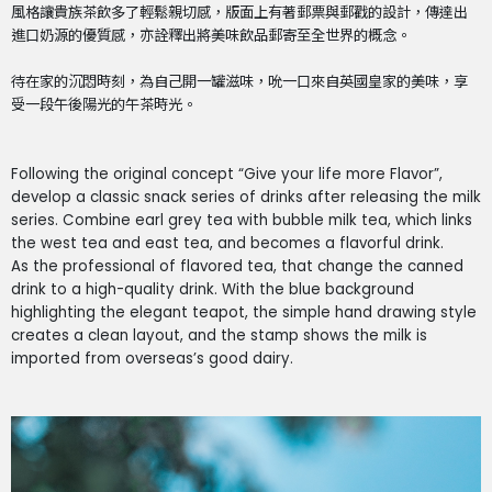
風格讓貴族茶飲多了輕鬆親切感，版面上有著郵票與郵戳的設計，傳達出
進口奶源的優質感，亦詮釋出將美味飲品郵寄至全世界的概念。
待在家的沉悶時刻，為自己開一罐滋味，吮一口來自英國皇家的美味，享
受一段午後陽光的午茶時光。
Following the original concept “Give your life more Flavor”,
develop a classic snack series of drinks after releasing the milk
series. Combine earl grey tea with bubble milk tea, which links
the west tea and east tea, and becomes a flavorful drink.
As the professional of flavored tea, that change the canned
drink to a high-quality drink. With the blue background
highlighting the elegant teapot, the simple hand drawing style
creates a clean layout, and the stamp shows the milk is
imported from overseas’s good dairy.