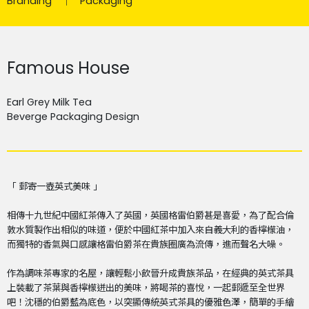
Branding
Packaging
Famous House
Earl Grey Milk Tea
Beverge Packaging Design
「 郵寄一壺英式美味 」
相傳十九世紀中國紅茶傳入了英國，英國格雷伯爵甚是喜愛，為了配合倫
敦水質製作出相似的味道，便於中國紅茶中加入來自義大利的香檸檬油，
而獨特的香氣與口感讓格雷伯爵茶在貴族圈廣為流傳，進而聲名大噪。
作為調味茶專家的名屋，讓輕鬆小飲晉升成貴族茶品，在經典的英式茶具
上裝載了茶葉與香檸檬迸出的美味，將喝茶的喜悅，一起郵遞至全世界
吧！
沈穩的伯爵藍為底色，以突顯傳統英式茶具的優雅色澤，簡單的手繪