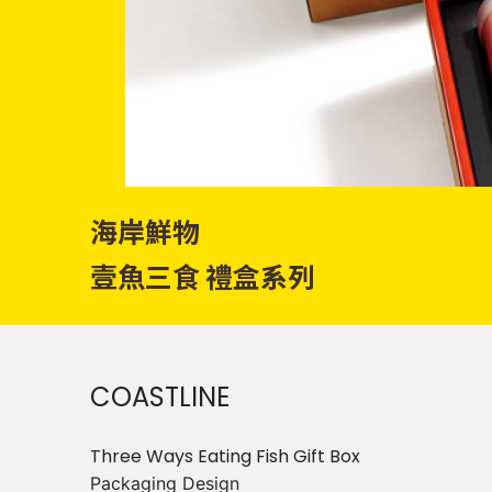
海岸鮮物
壹魚三食 禮盒系列
COASTLINE
Three Ways Eating Fish Gift Box
Packaging Design