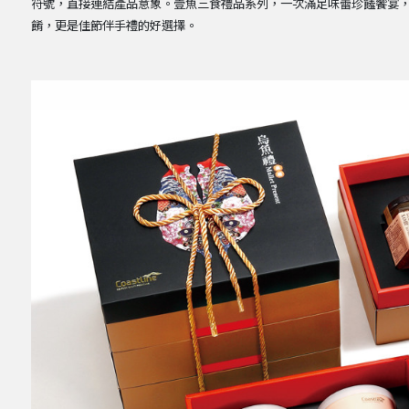
符號，直接連結產品意象。壹魚三食禮品系列，一次滿足味蕾珍饈饗宴
餚，更是佳節伴手禮的好選擇。