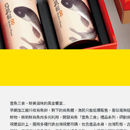
壹魚三食，鮮美滋味的黑金饗宴…
早期加工廠只收烏魚卵，剩下的烏魚體，漁民只能低價販售，看似毫無經濟
鮮物，將新鮮烏魚肉多元利用，開發烏魚「壹魚三食」禮品系列，研創烏
視覺設計上，選用多種代表台灣視覺符碼，包含產品本身、台灣形態、