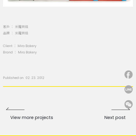
客戶 ： 米羅烘焙
品牌 ： 米羅烘焙
Client ： Miro Bakery
Brand ： Miro Bakery
Published on 02. 23. 2012
View more projects
Next post