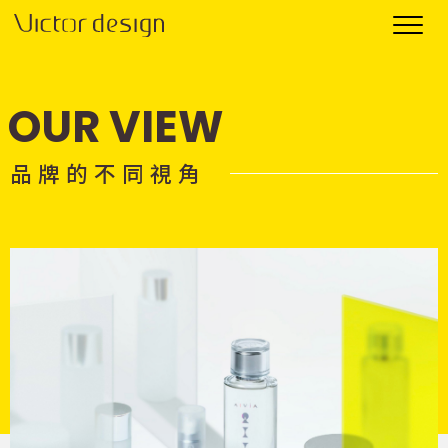
OUR VIEW
品 牌 的 不 同 視 角