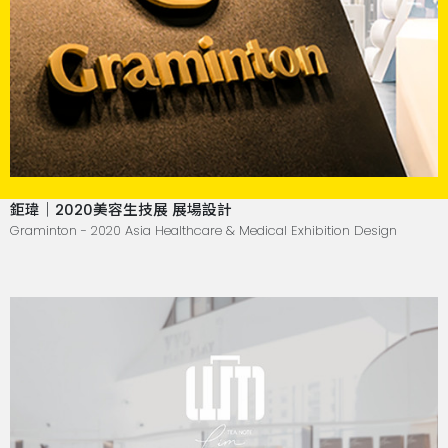
鉅瑋｜2020美容生技展 展場設計
Graminton - 2020 Asia Healthcare & Medical Exhibition Design