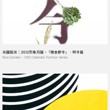
米圃製米｜2012形象月曆 -「穗食節令」．時令篇
Rice Garden - 2012 Calendar Fashion Series