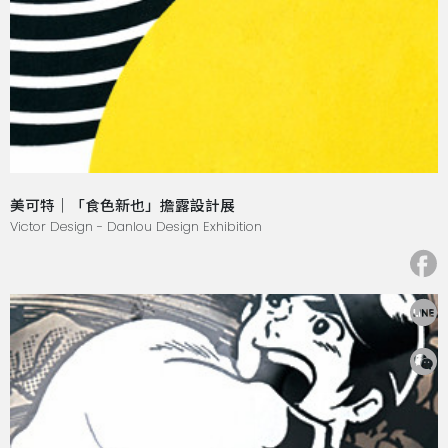
美可特｜「食色新也」擔露設計展
Victor Design - Danlou Design Exhibition