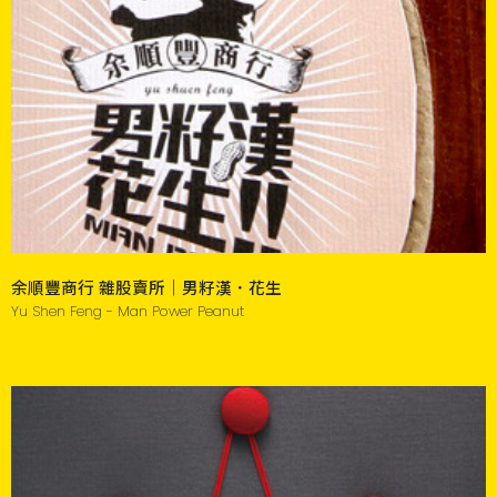
余順豐商行 雜股賣所｜男籽漢．花生
Yu Shen Feng - Man Power Peanut