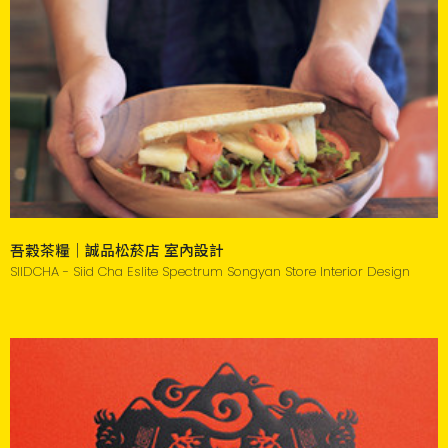
吾穀茶糧｜誠品松菸店 室內設計
SIIDCHA - Siid Cha Eslite Spectrum Songyan Store Interior Design