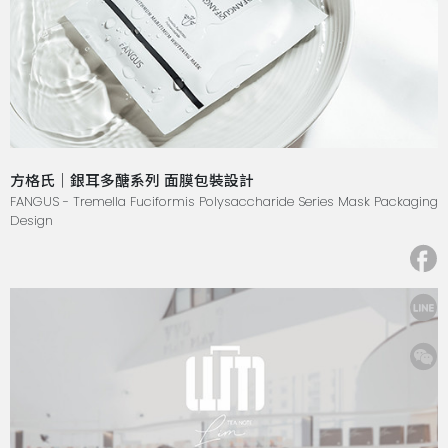
方格氏｜銀耳多醣系列 面膜包裝設計
FANGUS - Tremella Fuciformis Polysaccharide Series Mask Packaging
Design