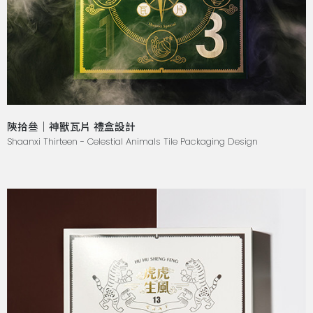
陝拾叄｜神獸瓦片 禮盒設計
Shaanxi Thirteen - Celestial Animals Tile Packaging Design