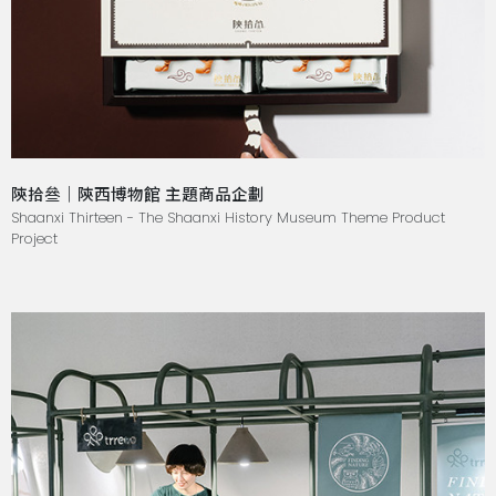
陝拾叄｜陝西博物館 主題商品企劃
Shaanxi Thirteen - The Shaanxi History Museum Theme Product
Project