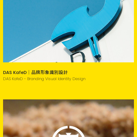
DAS KafeD｜品牌形象識別設計
DAS KafeD - Branding Visual Identity Design