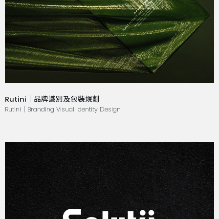
Rutini｜品牌識別及包裝規劃
Rutini｜Branding Visual Identity Design