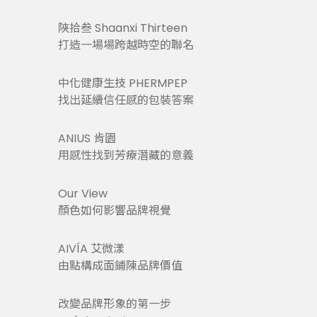
陝拾叁 Shaanxi Thirteen
打造一場場跨越時空的聯名
中化健康生技 PHERMPEP
找出延續信任感的包裝答案
ANIUS 肯園
用感性找到芳療潛藏的意義
Our View
顏色如何影響品牌視覺
AIVÍA 艾微漾
由點構成面鋪陳品牌價值
改變品牌形象的第一步