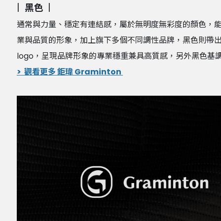
|
黑色
|
通常與力量、穩定有連結感，屬於無明度無彩度的顏色，能與所
業與品質的形象，加上旗下多個不同調性品牌，黑色則帶
logo，呈現品牌形象的專業穩重兼具高質感，另外黑色基
> 觀看更多 鉅瑋 Graminton