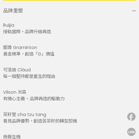
品牌重塑
Ruijia
接軌國際・品牌升級再造
鉅瑋 Graminton
黃金標準，創造「G」價值
可洛迪 Cláud
每一個堅持都是重生的理由
Vilson 米森
有機心主義 - 品牌再造的驅動力
茶籽堂 cha tzu tang
看見品牌優勢，創造苦茶籽的轉型契機
綠藤生機