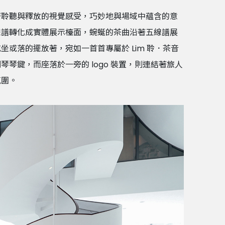
著聆聽與釋放的視覺感受，巧妙地與場域中蘊含的意
線譜轉化成實體展示檯面，蜿蜒的茶曲沿著五線譜展
或落的擺放著，宛如一首首專屬於 Lim 聆．茶音
琴鍵，而座落於一旁的 logo 裝置，則連結著旅人
氛圍。