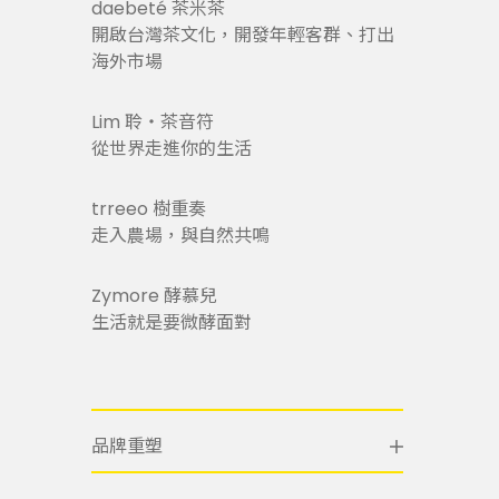
daebeté 茶米茶
開啟台灣茶文化，開發年輕客群、打出
海外市場
Lim 聆・茶音符
從世界走進你的生活
trreeo 樹重奏
走入農場，與自然共鳴
Zymore 酵慕兒
生活就是要微酵面對
品牌重塑