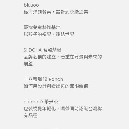
bluuoo
從海洋到餐桌，設計到永續之美
臺灣兒童藝術基地
以孩子的視界，連結世界
SIIDCHA 吾榖茶糧
品牌名稱的建立，著重在背景與未來的
展望
十八養場 18 Ranch
如何用設計創造出雞的無限價值
daebeté 茶米茶
包裝視覺年輕化，喝茶同時認識台灣稀
有品種