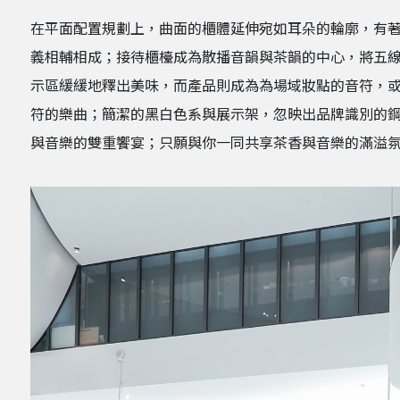
在平面配置規劃上，曲面的櫃體延伸宛如耳朵的輪廓，有
義相輔相成；接待櫃檯成為散播音韻與茶韻的中心，將五
示區緩緩地釋出美味，而產品則成為為場域妝點的音符，或坐
符的樂曲；簡潔的黑白色系與展示架，忽映出品牌識別的鋼琴
與音樂的雙重饗宴；只願與你一同共享茶香與音樂的滿溢