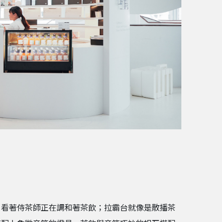
，看著侍茶師正在調和著茶飲；拉霸台就像是散播茶