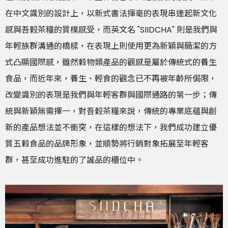
在中文識別的設計上，以新式書法揮毫的表現串連起新文化
感與吾榖茶糧的質樸感受，而英文名 "SIIDCHA" 則是我們與
年輕族群溝通的橋樑，在表現上則使用更為新穎與簡潔的方
式凸顯國際感，雖然穀物類產品的觀感是屬於傳統式的養生
食品，而近年來，養生、輕食的觀念已不再被年齡所侷限，
改變識別的表現是我們與年輕客群與國際通路的第一步；傳
統與新穎無需擇一，對吾榖茶糧來說，傳統的專業底蘊與創
新的產品想法並不衝突，在這樣的想法下，我們成功建立優
質五穀食品的品牌形象，並順勢將行銷對象拓展至年輕客
群，甚至成功進駐的了誠品的櫃位中。