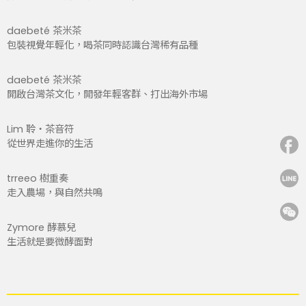
daebeté 茶米茶
包裝視覺年輕化，喝茶同時認識台灣稀有品種
daebeté 茶米茶
開啟台灣茶文化，開發年輕客群、打出海外市場
Lim 聆・茶音符
從世界走進你的生活
trreeo 樹重奏
走入農場，與自然共鳴
Zymore 酵慕兒
生活就是要微酵面對