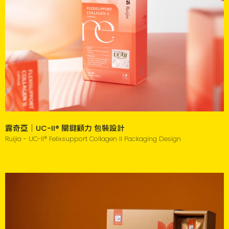
露奇亞｜UC-II® 關鍵顧力 包裝設計
Ruijia - UC-II® Felixsupport Collagen II Packaging Design